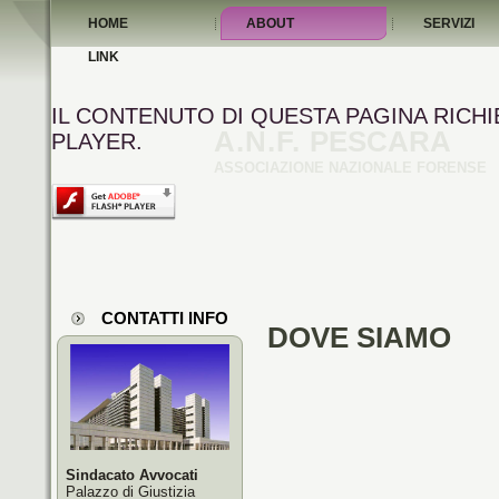
HOME
ABOUT
SERVIZI
LINK
IL CONTENUTO DI QUESTA PAGINA RICH
A.N.F.
PESCARA
PLAYER.
ASSOCIAZIONE NAZIONALE FORENSE
CONTATTI INFO
DOVE SIAMO
Sindacato Avvocati
Palazzo di Giustizia